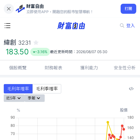
財富自由
緯創 3231
打開
183.50
-3.16%
立即使用APP，開啟您的股市智慧導航！
登入
緯創
3231
183.50
-3.16%
最近更新時間：
2026/08/07 05:30
個股概覽
財務報表
獲利能力
安全性分析
毛利年增率
毛利季增率
近5年
季報