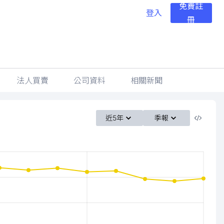
免費註
登入
冊
法人買賣
公司資料
相關新聞
近5年
季報