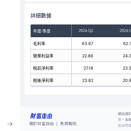
詳細數據
023-Q4
2024-Q1
2024-Q2
2024-
年度/季度
59.83
毛利率
57.21
63.67
62.
20.92
營業利益率
13.23
22.86
24.
17.68
稅前淨利率
19.02
27.18
23.
15.68
稅後淨利率
16.63
23.82
20.
網站資
示。本
關於財富自由
免責聲明
|
自由時