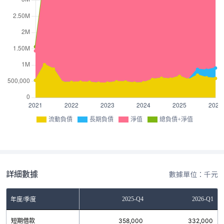
流動負債
長期負債
淨值
總負債+淨值
詳細數據
數據單位：千元
Q2
2025-Q3
2025-Q4
2026-Q1
年度/季度
0
短期借款
327,000
358,000
332,000