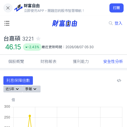
財富自由
台嘉碩 3221
打開
46.15
-2.43%
立即使用APP，開啟您的股市智慧導航！
登入
台嘉碩
3221
46.15
-2.43%
最近更新時間：
2026/08/07 05:30
個股概覽
財務報表
獲利能力
安全性分析
利息保障倍數
近5年
季報