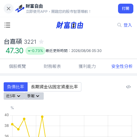
財富自由
台嘉碩 3221
打開
47.30
-0.73%
立即使用APP，開啟您的股市智慧導航！
登入
台嘉碩
3221
47.30
-0.73%
最近更新時間：
2026/08/06 05:30
個股概覽
財務報表
獲利能力
安全性分析
負債比率
長期資金佔固定資產比率
近5年
季報