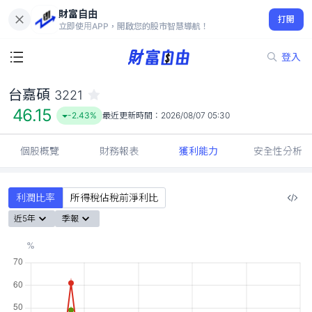
財富自由
台嘉碩 3221
打開
46.15
-2.43%
立即使用APP，開啟您的股市智慧導航！
登入
台嘉碩
3221
46.15
-2.43%
最近更新時間：
2026/08/07 05:30
個股概覽
財務報表
獲利能力
安全性分析
利潤比率
所得稅佔稅前淨利比
近5年
季報