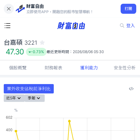
財富自由
台嘉碩 3221
打開
47.30
-0.73%
立即使用APP，開啟您的股市智慧導航！
登入
台嘉碩
3221
47.30
-0.73%
最近更新時間：
2026/08/06 05:30
個股概覽
財務報表
獲利能力
安全性分析
業外收支佔稅前淨利比
近5年
季報