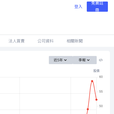
免費註
登入
冊
法人買賣
公司資料
相關新聞
近5年
季報