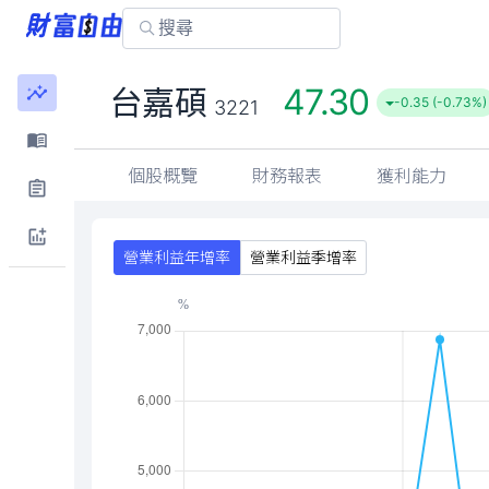
47.30
台嘉碩
-0.35 (-0.73%)
3221
個股概覽
財務報表
獲利能力
營業利益年增率
營業利益季增率