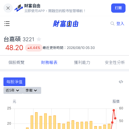
財富自由
台嘉碩 3221
打開
48.20
4.44%
立即使用APP，開啟您的股市智慧導航！
登入
台嘉碩
3221
48.20
4.44%
最近更新時間：
2026/08/10 05:30
個股概覽
財務報表
獲利能力
安全性分析
每股淨值
近5年
季報