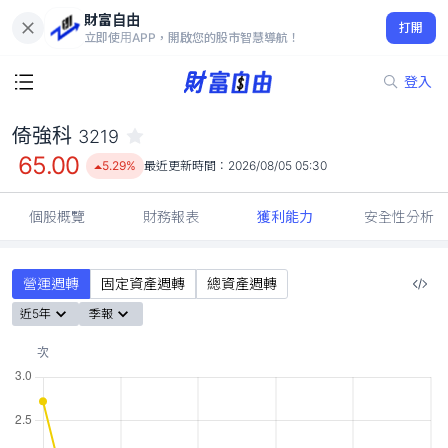
財富自由
倚強科 3219
打開
65.00
5.29%
立即使用APP，開啟您的股市智慧導航！
登入
倚強科
3219
65.00
5.29%
最近更新時間：
2026/08/05 05:30
個股概覽
財務報表
獲利能力
安全性分析
營運週轉
固定資產週轉
總資產週轉
近5年
季報