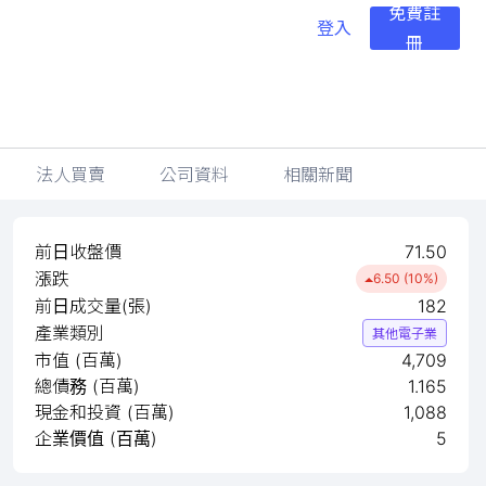
免費註
登入
冊
法人買賣
公司資料
相關新聞
前日收盤價
71.50
漲跌
6.50 (10%)
前日成交量(張)
182
產業類別
其他電子業
市值 (百萬)
4,709
總債務 (百萬)
1.165
現金和投資 (百萬)
1,088
企業價值 (百萬)
5