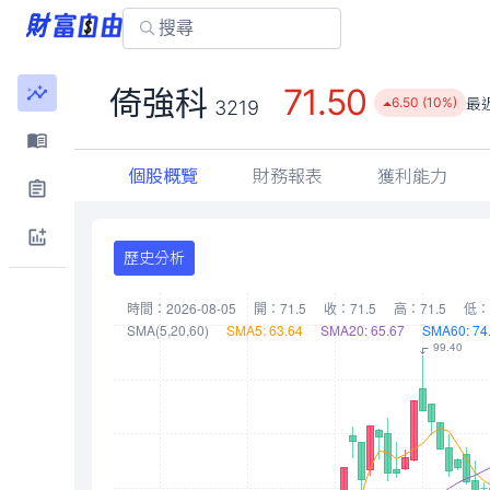
71.50
倚強科
最
6.50 (10%)
3219
個股概覽
財務報表
獲利能力
歷史分析