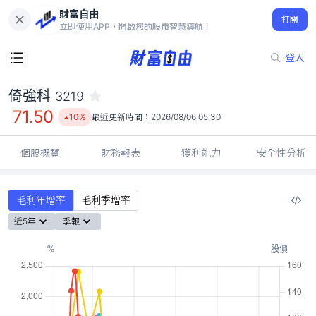
財富自由
倚強科 3219
打開
71.50
10%
立即使用APP，開啟您的股市智慧導航！
登入
倚強科
3219
71.50
10%
最近更新時間：
2026/08/06 05:30
個股概覽
財務報表
獲利能力
安全性分析
毛利年增率
毛利季增率
近5年
季報