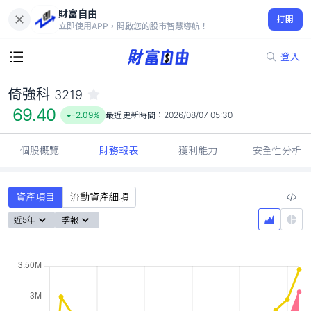
財富自由
倚強科 3219
打開
69.40
-2.09%
立即使用APP，開啟您的股市智慧導航！
登入
倚強科
3219
69.40
-2.09%
最近更新時間：
2026/08/07 05:30
個股概覽
財務報表
獲利能力
安全性分析
資產項目
流動資產細項
近5年
季報