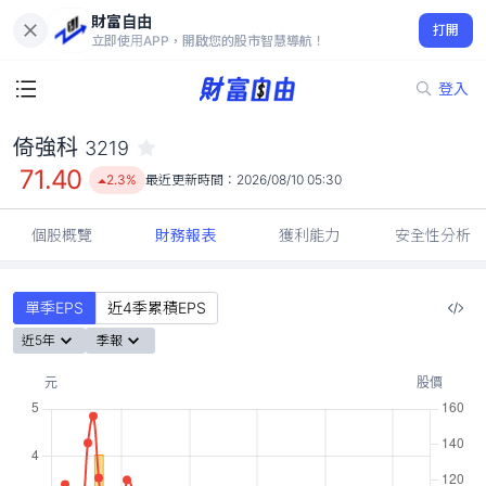
財富自由
倚強科 3219
打開
71.40
2.3%
立即使用APP，開啟您的股市智慧導航！
登入
倚強科
3219
71.40
2.3%
最近更新時間：
2026/08/10 05:30
個股概覽
財務報表
獲利能力
安全性分析
單季EPS
近4季累積EPS
近5年
季報