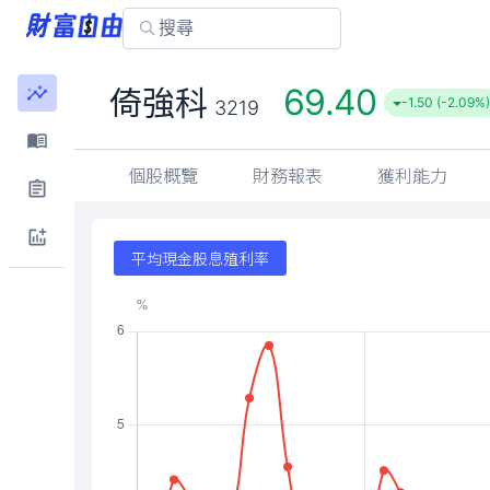
69.40
倚強科
-1.50 (-2.09%)
3219
個股概覽
財務報表
獲利能力
平均現金股息殖利率