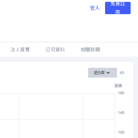
免費註
登入
冊
法人買賣
公司資料
相關新聞
近5年