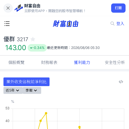
財富自由
優群 3217
打開
143.00
-0.34%
立即使用APP，開啟您的股市智慧導航！
登入
優群
3217
143.00
-0.34%
最近更新時間：
2026/08/06 05:30
個股概覽
財務報表
獲利能力
安全性分析
業外收支佔稅前淨利比
近5年
季報