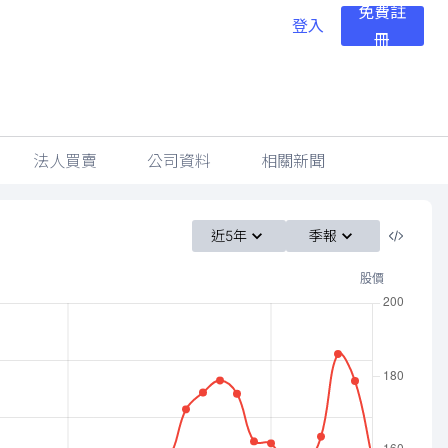
免費註
登入
冊
法人買賣
公司資料
相關新聞
近5年
季報