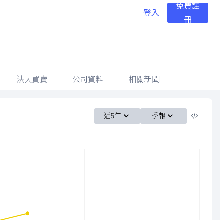
免費註
登入
冊
法人買賣
公司資料
相關新聞
近5年
季報