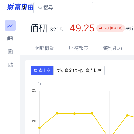
49.25
佰研
最近
0.20 (0.41%)
3205
個股概覽
財務報表
獲利能力
負債比率
長期資金佔固定資產比率