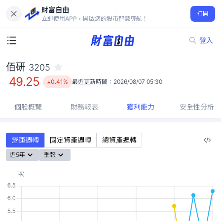
財富自由
佰研 3205
打開
49.25
0.41%
立即使用APP，開啟您的股市智慧導航！
登入
佰研
3205
49.25
0.41%
最近更新時間：
2026/08/07 05:30
個股概覽
財務報表
獲利能力
安全性分析
營運週轉
固定資產週轉
總資產週轉
近5年
季報