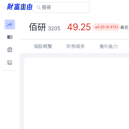
49.25
佰研
最近
0.20 (0.41%)
3205
個股概覽
財務報表
獲利能力