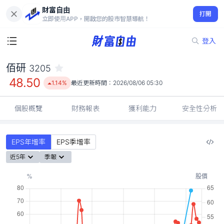
財富自由
佰研 3205
打開
48.50
1.14%
立即使用APP，開啟您的股市智慧導航！
登入
佰研
3205
48.50
1.14%
最近更新時間：
2026/08/06 05:30
個股概覽
財務報表
獲利能力
安全性分析
EPS年增率
EPS季增率
近5年
季報