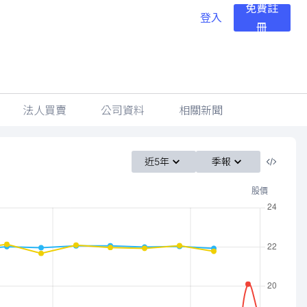
免費註
登入
冊
法人買賣
公司資料
相關新聞
近5年
季報