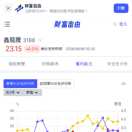
財富自由
鑫龍騰 3188
打開
23.15
0.21%
立即使用APP，開啟您的股市智慧導航！
登入
鑫龍騰
3188
23.15
0.21%
最近更新時間：
2026/08/06 05:30
個股概覽
財務報表
獲利能力
安全性分析
單季ROE杜邦分析
近四季ROE杜邦分析
近5年
季報