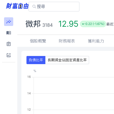
12.95
微邦
最近
-0.22 (-1.67%)
3184
個股概覽
財務報表
獲利能力
負債比率
長期資金佔固定資產比率