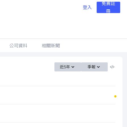
免費註
登入
冊
公司資料
相關新聞
近5年
季報