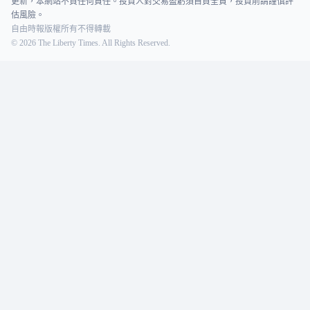
更新，本網站不負任何責任。投資人對交易盈虧須自負全責，投資前請謹慎評
估風險。
自由時報版權所有不得轉載
©
2026
The Liberty Times. All Rights Reserved.