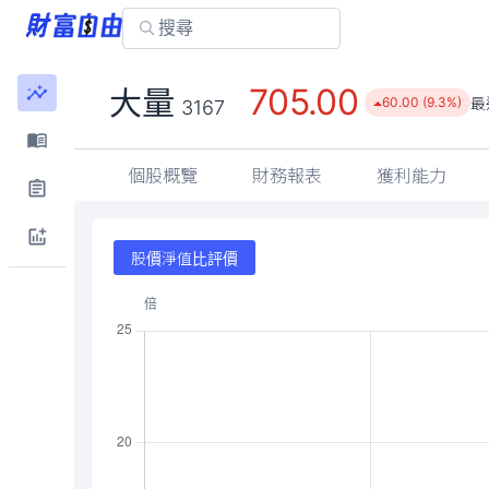
705.00
大量
最
60.00 (9.3%)
3167
個股概覽
財務報表
獲利能力
股價淨值比評價