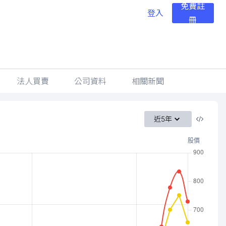
免費註
登入
冊
法人買賣
公司資料
相關新聞
近5年