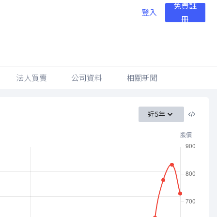
免費註
登入
冊
法人買賣
公司資料
相關新聞
近5年