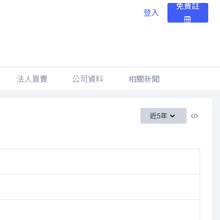
免費註
登入
冊
法人買賣
公司資料
相關新聞
近5年