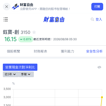
財富自由
鈺寶-創 3150
打開
16.15
-0.61%
立即使用APP，開啟您的股市智慧導航！
登入
鈺寶-創
3150
16.15
-0.61%
最近更新時間：
2026/08/06 05:30
個股概覽
財務報表
獲利能力
安全性分析
營業現金流對淨利比
近5年
季報