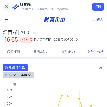
財富自由
鈺寶-創 3150
打開
16.65
4.64%
立即使用APP，開啟您的股市智慧導航！
登入
鈺寶-創
3150
16.65
4.64%
最近更新時間：
2026/08/07 05:30
個股概覽
財務報表
獲利能力
安全性分析
利息保障倍數
近5年
季報