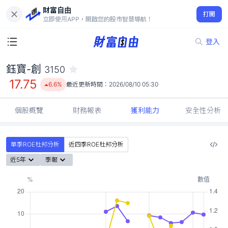
財富自由
鈺寶-創 3150
打開
17.75
6.6%
立即使用APP，開啟您的股市智慧導航！
登入
鈺寶-創
3150
17.75
6.6%
最近更新時間：
2026/08/10 05:30
個股概覽
財務報表
獲利能力
安全性分析
單季ROE杜邦分析
近四季ROE杜邦分析
近5年
季報