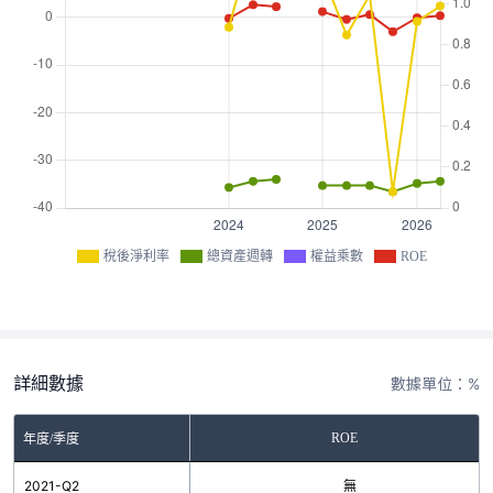
稅後淨利率
總資產週轉
權益乘數
ROE
詳細數據
數據單位：%
ROE
年度/季度
2021-Q2
無