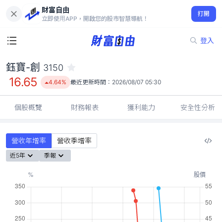
財富自由
鈺寶-創 3150
打開
16.65
4.64%
立即使用APP，開啟您的股市智慧導航！
登入
鈺寶-創
3150
16.65
4.64%
最近更新時間：
2026/08/07 05:30
個股概覽
財務報表
獲利能力
安全性分析
營收年增率
營收季增率
近5年
季報