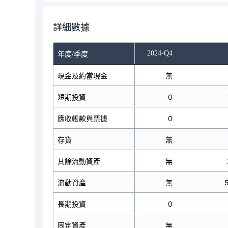
詳細數據
-Q2
2024-Q3
2024-Q4
年度/季度
現金及約當現金
114,507
無
短期投資
151,319
0
應收帳款與票據
31,853
0
存貨
62,326
無
其餘流動資產
260,997
無
流動資產
621,002
無
長期投資
0
0
固定資產
3,685
無