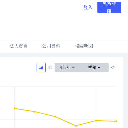
免費註
登入
冊
法人買賣
公司資料
相關新聞
近5年
季報