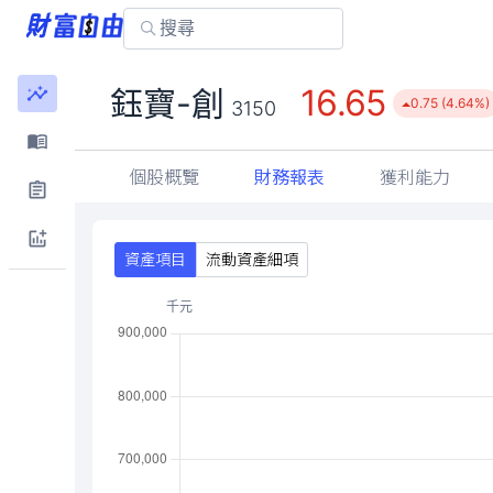
16.65
鈺寶-創
0.75 (4.64%)
3150
個股概覽
財務報表
獲利能力
資產項目
流動資產細項