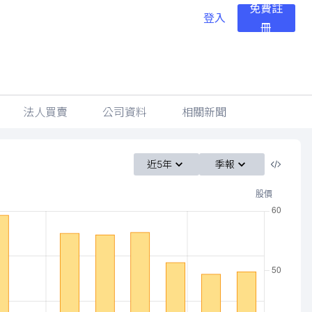
免費註
登入
冊
法人買賣
公司資料
相關新聞
近5年
季報