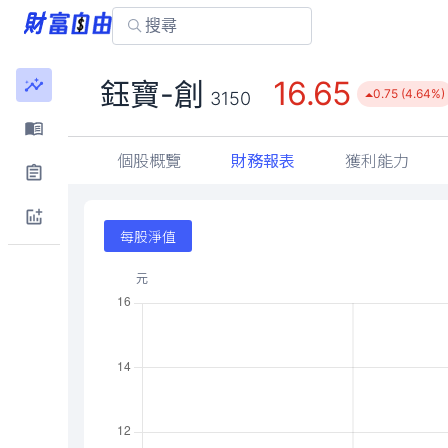
16.65
鈺寶-創
0.75 (4.64%)
3150
個股概覽
財務報表
獲利能力
每股淨值