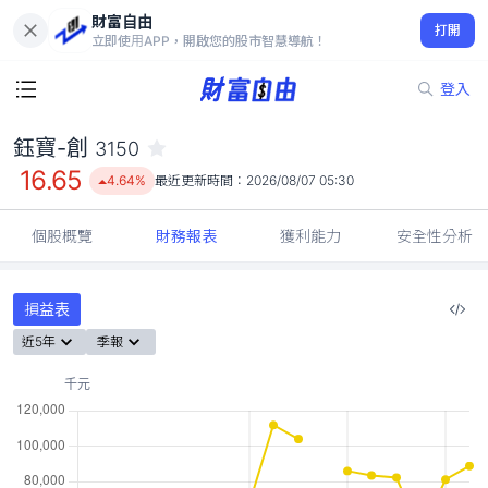
財富自由
鈺寶-創 3150
打開
16.65
4.64%
立即使用APP，開啟您的股市智慧導航！
登入
鈺寶-創
3150
16.65
4.64%
最近更新時間：
2026/08/07 05:30
個股概覽
財務報表
獲利能力
安全性分析
損益表
近5年
季報