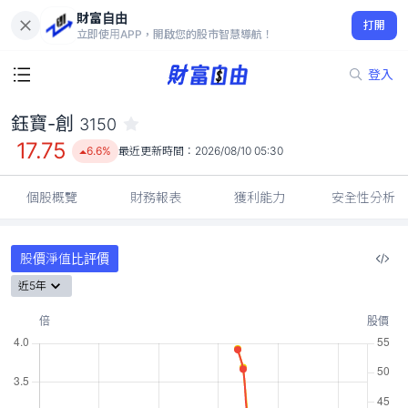
財富自由
鈺寶-創 3150
打開
17.75
6.6%
立即使用APP，開啟您的股市智慧導航！
登入
鈺寶-創
3150
17.75
6.6%
最近更新時間：
2026/08/10 05:30
個股概覽
財務報表
獲利能力
安全性分析
股價淨值比評價
近5年