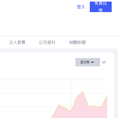
免費註
登入
冊
法人買賣
公司資料
相關新聞
近5年