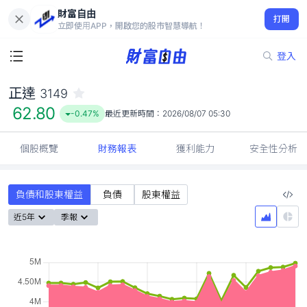
財富自由
正達 3149
打開
62.80
-0.47%
立即使用APP，開啟您的股市智慧導航！
登入
正達
3149
62.80
-0.47%
最近更新時間：
2026/08/07 05:30
個股概覽
財務報表
獲利能力
安全性分析
負債和股東權益
負債
股東權益
近5年
季報