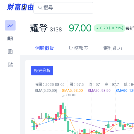
97.00
耀登
最近
-0.70 (-0.71%)
3138
個股概覽
財務報表
獲利能力
歷史分析