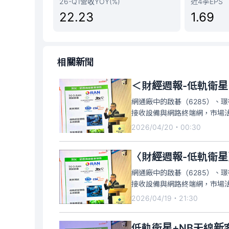
26-Q1營收YOY(%)
近4季EPS
22.23
1.69
相關新聞
網通廠中的啟碁（6285）、璟
接收設備與網路終端網，市場
隨用戶成長而倍增，相關台廠可
2026/04/20・00:30
〈財經週報-低軌衛
網通廠中的啟碁（6285）、璟
接收設備與網路終端網，市場
隨用戶成長而倍增，相關台廠可
2026/04/19・21:30
低軌衛星+NB天線新