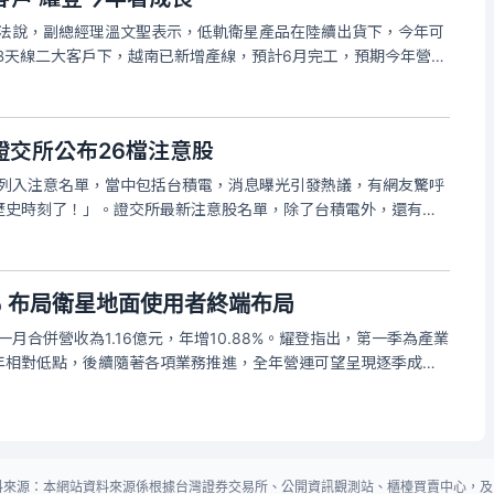
行法說，副總經理溫文聖表示，低軌衛星產品在陸續出貨下，今年可
NB天線二大客戶下，越南已新增產線，預計6月完工，預期今年營收
，耀登低軌衛星產品預計今年第三季開始出貨，明年出貨規模可望
年試產後，
證交所公布26檔注意股
票列入注意名單，當中包括台積電，消息曝光引發熱議，有網友驚呼
歷史時刻了！」。證交所最新注意股名單，除了台積電外，還有中
兆赫、瑞軒、中工、欣興、耀登、大量、景碩、聯鈞、世芯 -
、統新、元晶、
％ 布局衛星地面使用者終端布局
一月合併營收為1.16億元，年增10.88%。耀登指出，第一季為產業
年相對低點，後續隨著各項業務推進，全年營運可望呈現逐季成長
26年延續2025年營運動能，維持成長趨勢；衛星業務隨著相關產
始
料來源：本網站資料來源係根據台灣證券交易所、公開資訊觀測站、櫃檯買賣中心，及