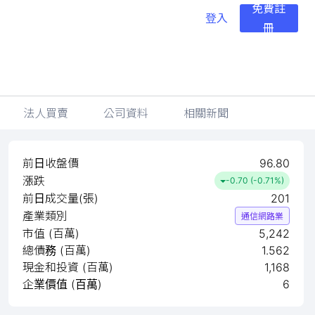
免費註
登入
冊
法人買賣
公司資料
相關新聞
前日收盤價
96.80
漲跌
-0.70 (-0.71%)
前日成交量(張)
201
產業類別
通信網路業
市值 (百萬)
5,242
總債務 (百萬)
1.562
現金和投資 (百萬)
1,168
企業價值 (百萬)
6