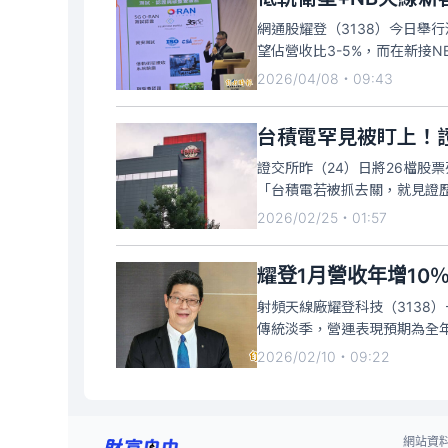
網通股耀登（3138）今日舉
望佔營收比3-5%，而在新接
可望有雙位數成長。法人指出
2026/04/08・09:43
進一步放大，而NB天線客戶今
台積電罕見被盯上！
證交所昨（24）日將26檔股
「台積電若被抓去關，就見證
砂、台橡、華通、旺宏、燿華、
2026/02/25・01:57
KY、日月光投控、雙鍵、盛群
耀登1月營收年增10
射頻天線廠耀登科技（3138）
傳統淡季，營運表現預期為全
態勢。耀登表示，天線業務20
2026/02/10・09:22
品開發完成，後續可望逐步開
網站資