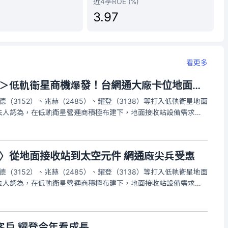
近4季ROE (%)
3.97
看更多
＜財經週報-低軌衛星＞低軌衛星商機爆發！台網通大廠卡位地面設備
德（3152）、兆赫（2485）、耀登（3138）等打入低軌衛星地面
法人認為，在低軌衛星營運商積極布建下，地面接收站設備需求也
望受惠。啟碁去年貢獻破百億 2026年占比衝28%續攀高峰
星〉從地面接收站到太空元件 網通廠尖兵受惠
德（3152）、兆赫（2485）、耀登（3138）等打入低軌衛星地面
法人認為，在低軌衛星營運商積極布建下，地面接收站設備需求也
望受惠。啟碁去年貢獻破百億 2026年占比續攀高峰
客戶 耀登今年看成長