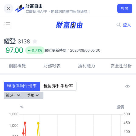
財富自由
耀登 3138
打開
97.00
-0.71%
立即使用APP，開啟您的股市智慧導航！
登入
耀登
3138
97.00
-0.71%
最近更新時間：
2026/08/06 05:30
個股概覽
財務報表
獲利能力
安全性分析
稅後淨利年增率
稅後淨利季增率
近5年
季報