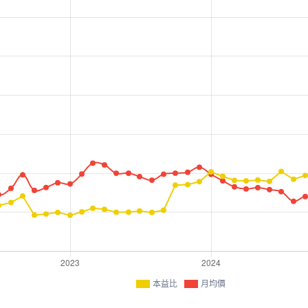
本益比
月均價