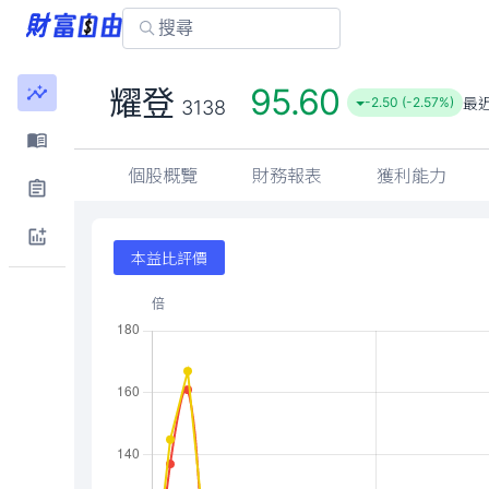
95.60
耀登
最
-2.50 (-2.57%)
3138
個股概覽
財務報表
獲利能力
本益比評價