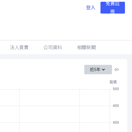
免費註
登入
冊
法人買賣
公司資料
相關新聞
近5年