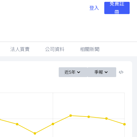
免費註
登入
冊
法人買賣
公司資料
相關新聞
近5年
季報