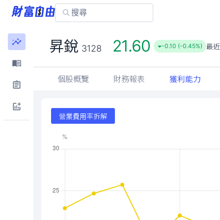
21.60
昇銳
最近
-0.10 (-0.45%)
3128
個股概覽
財務報表
獲利能力
營業費用率拆解