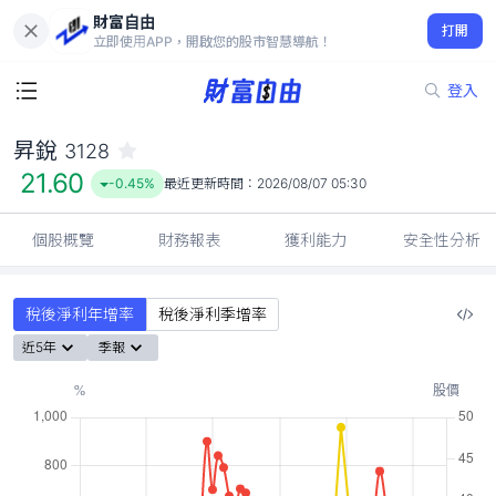
財富自由
昇銳 3128
打開
21.60
-0.45%
立即使用APP，開啟您的股市智慧導航！
登入
昇銳
3128
21.60
-0.45%
最近更新時間：
2026/08/07 05:30
個股概覽
財務報表
獲利能力
安全性分析
稅後淨利年增率
稅後淨利季增率
近5年
季報