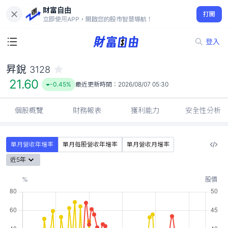
財富自由
昇銳 3128
打開
21.60
-0.45%
立即使用APP，開啟您的股市智慧導航！
登入
昇銳
3128
21.60
-0.45%
最近更新時間：
2026/08/07 05:30
個股概覽
財務報表
獲利能力
安全性分析
單月營收年增率
單月每股營收年增率
單月營收月增率
近5年