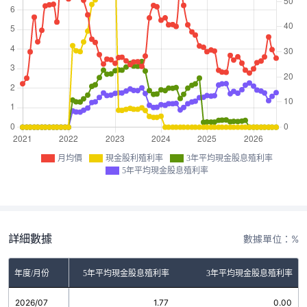
月均價
現金股利殖利率
3年平均現金股息殖利率
5年平均現金股息殖利率
詳細數據
數據單位：%
金股利殖利率
年度/月份
5年平均現金股息殖利率
3年平均現金股息殖利率
2026/07
0.00
1.77
0.00