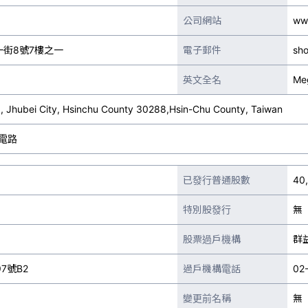
公司網站
ww
一街8號7樓之一
電子郵件
sh
英文全名
Meg
St., Jhubei City, Hsinchu County 30288,Hsin-Chu County, Taiwan
電路
已發行普通股數
40
特別股發行
無
股票過戶機構
群
7號B2
過戶機構電話
02
變更前名稱
無