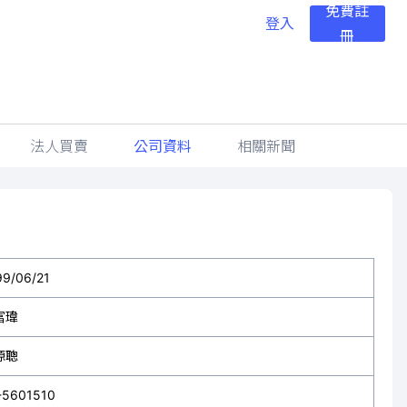
免費註
登入
冊
法人買賣
公司資料
相關新聞
99/06/21
富瑋
源聰
-5601510