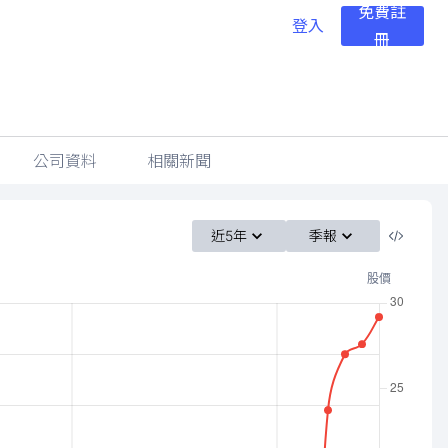
免費註
登入
冊
公司資料
相關新聞
近5年
季報