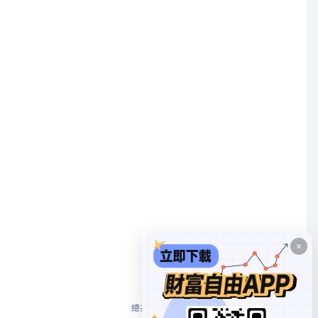
1
總共 1 個
10/頁