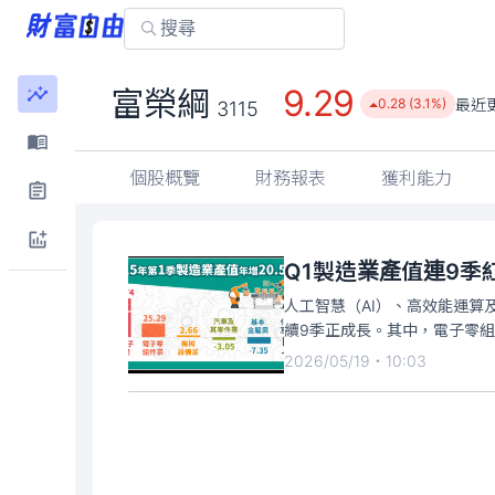
9.29
富榮綱
最近
0.28 (3.1%)
3115
個股概覽
財務報表
獲利能力
Q1製造業產值連9季
人工智慧（AI）、高效能運算
續9季正成長。其中，電子零組
2026/05/19・10:03