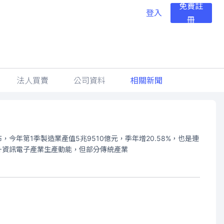
免費註
登入
冊
法人買賣
公司資料
相關新聞
年第1季製造業產值5兆9510億元，季年增20.58%，也是連
，推升資訊電子產業生產動能，但部分傳統產業