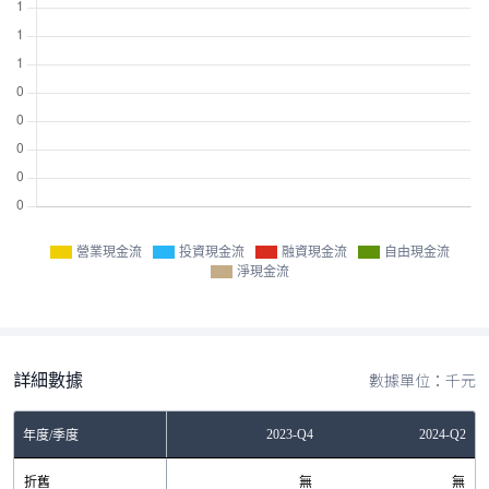
營業現金流
投資現金流
融資現金流
自由現金流
淨現金流
詳細數據
數據單位：千元
Q4
2023-Q2
2023-Q4
2024-Q2
年度/季度
無
折舊
無
無
無