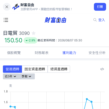
財富自由
日電貿 3090
打開
150.50
-2.9%
立即使用APP，開啟您的股市智慧導航！
登入
日電貿
3090
150.50
-2.9%
最近更新時間：
2026/08/07 05:30
個股概覽
財務報表
獲利能力
安全性分析
營運週轉
固定資產週轉
總資產週轉
近5年
季報